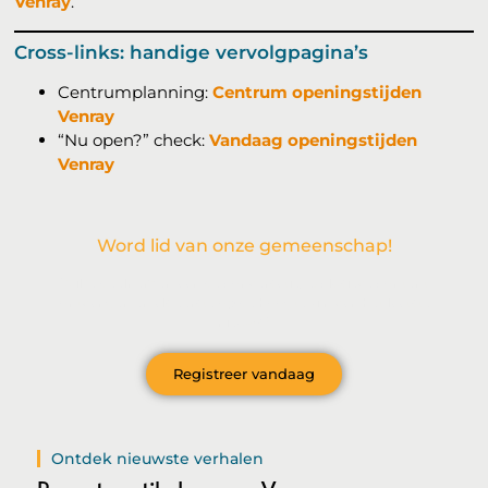
Venray
.
Cross-links: handige vervolgpagina’s
Centrumplanning:
Centrum openingstijden
Venray
“Nu open?” check:
Vandaag openingstijden
Venray
Word lid van onze gemeenschap!
Wil je deelnemen aan de conversatie, exclusieve content
ontvangen en als eerste op de hoogte zijn van het laatste
nieuws?
Registreer vandaag
Ontdek nieuwste verhalen