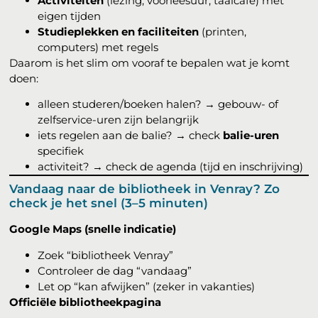
Activiteiten
(lezing, voorleesuur, taalcafé) met
eigen tijden
Studieplekken en faciliteiten
(printen,
computers) met regels
Daarom is het slim om vooraf te bepalen wat je komt
doen:
alleen studeren/boeken halen? → gebouw- of
zelfservice-uren zijn belangrijk
iets regelen aan de balie? → check
balie-uren
specifiek
activiteit? → check de agenda (tijd en inschrijving)
Vandaag naar de bibliotheek in Venray? Zo
check je het snel (3–5 minuten)
Google Maps (snelle indicatie)
Zoek “bibliotheek Venray”
Controleer de dag “vandaag”
Let op “kan afwijken” (zeker in vakanties)
Officiële bibliotheekpagina