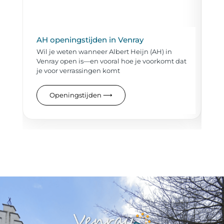
AH openingstijden in Venray
St
Wil je weten wanneer Albert Heijn (AH) in
Wi
Venray open is—en vooral hoe je voorkomt dat
Ve
je voor verrassingen komt
do
me
Openingstijden
⟶