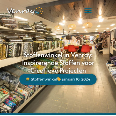
Stoffenwinkel in Venray:
Inspirerende Stoffen voor
Creatieve Projecten
Stoffenwinkel
januari 10, 2024