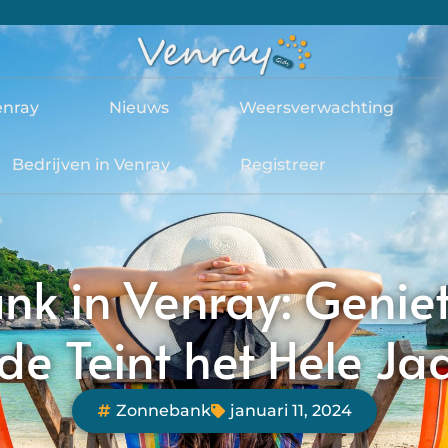
enray
Nieuws
Weersverwachting
Bedrijven in Venray
Registreer
k in Venray: Genie
e Teint het Hele Ja
Zonnebank
januari 11, 2024