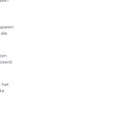
 gaan
sparen
 die
ten
uceerd
u het
 te