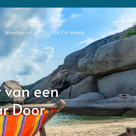
Noodgeval
Uit De Media
t van een
ar Door