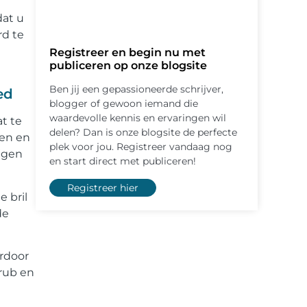
dat u
rd te
Registreer en begin nu met
publiceren op onze blogsite
Ben jij een gepassioneerde schrijver,
ed
blogger of gewoon iemand die
waardevolle kennis en ervaringen wil
t te
delen? Dan is onze blogsite de perfecte
nen en
plek voor jou. Registreer vandaag nog
ijgen
en start direct met publiceren!
Registreer hier
 bril
de
ardoor
crub en