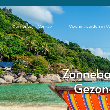
Opmerkelijk Venray
Openingstijden in V
Zonneban
Gezond