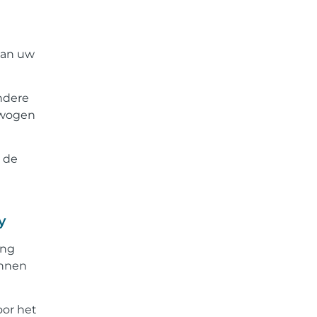
van uw
ndere
rwogen
 de
y
ing
onnen
oor het