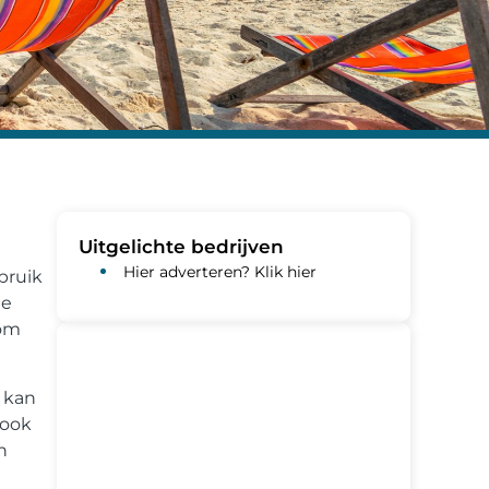
Uitgelichte bedrijven
Hier adverteren? Klik hier
ebruik
te
 om
t kan
 ook
n