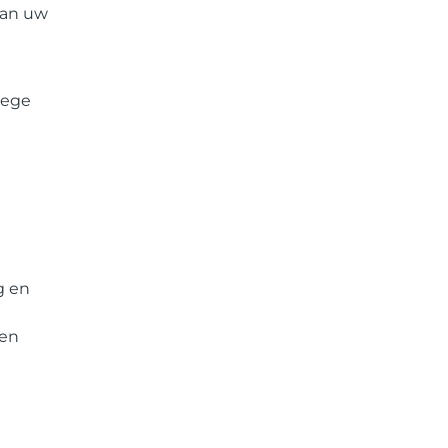
van uw
oege
g en
 en