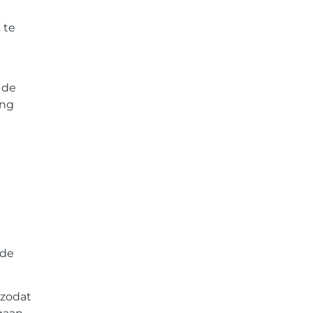
 te
 de
ing
 de
 zodat