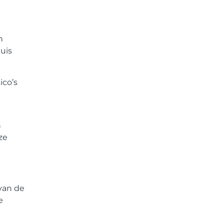
n
uis
ico’s
n
ze
van de
e