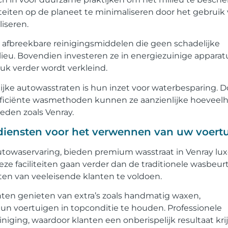
teiten op de planeet te minimaliseren door het gebruik
iseren.
h afbreekbare reinigingsmiddelen die geen schadelijke
ilieu. Bovendien investeren ze in energiezuinige apparat
uk verder wordt verkleind.
ijke autowasstraten is hun inzet voor waterbesparing. D
fficiënte wasmethoden kunnen ze aanzienlijke hoeveel
ieden zoals Venray.
diensten voor het verwennen van uw voert
utowaservaring, bieden premium wasstraat in Venray lu
e faciliteiten gaan verder dan de traditionele wasbeur
ten van veeleisende klanten te voldoen.
en genieten van extra’s zoals handmatig waxen,
un voertuigen in topconditie te houden. Professionele
iging, waardoor klanten een onberispelijk resultaat kri