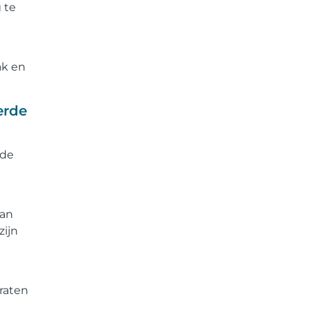
 te
ak en
erde
rde
van
zijn
raten