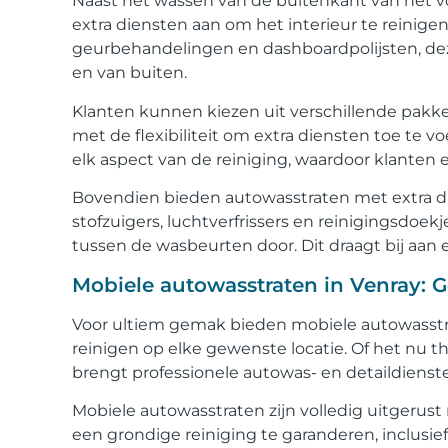
Naast het wassen van de buitenkant van het vo
extra diensten aan om het interieur te reinigen
geurbehandelingen en dashboardpolijsten, deze
en van buiten.
Klanten kunnen kiezen uit verschillende pakk
met de flexibiliteit om extra diensten toe te 
elk aspect van de reiniging, waardoor klanten e
Bovendien bieden autowasstraten met extra di
stofzuigers, luchtverfrissers en reinigingsdoe
tussen de wasbeurten door. Dit draagt bij aan e
Mobiele autowasstraten in Venray: 
Voor ultiem gemak bieden mobiele autowasstra
reinigen op elke gewenste locatie. Of het nu thu
brengt professionele autowas- en detaildienste
Mobiele autowasstraten zijn volledig uitgerus
een grondige reiniging te garanderen, inclusi