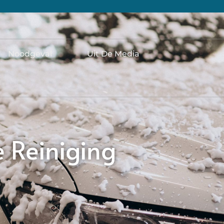
Noodgeval
Uit De Media
 Reiniging