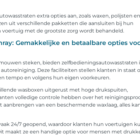
owasstraten extra opties aan, zoals waxen, polijsten e
zen uit verschillende pakketten die aansluiten bij hun
 voertuig met de grootste zorg wordt behandeld.
ray: Gemakkelijke en betaalbare opties vo
e mouwen steken, bieden zelfbedieningsautowasstraten 
utoreiniging. Deze faciliteiten stellen klanten in staat
en tempo en volgens hun eigen voorkeuren.
chillende wasboxen uitgerust met hoge drukspuiten,
nten volledige controle hebben over het reinigingsproc
het aanbrengen van een beschermende waxlaag, alles ka
 vaak 24/7 geopend, waardoor klanten hun voertuigen 
it maakt ze een handige optie voor mensen met drukk