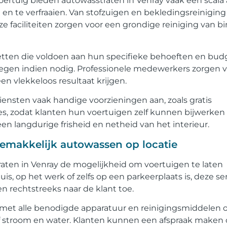
ertuig bieden autowasstraten in Venray vaak een scala
 en te verfraaien. Van stofzuigen en bekledingsreiniging
 faciliteiten zorgen voor een grondige reiniging van b
etten die voldoen aan hun specifieke behoeften en bud
voegen indien nodig. Professionele medewerkers zorgen 
en vlekkeloos resultaat krijgen.
ensten vaak handige voorzieningen aan, zoals gratis
kjes, zodat klanten hun voertuigen zelf kunnen bijwerken
en langdurige frisheid en netheid van het interieur.
Gemakkelijk autowassen op locatie
ten in Venray de mogelijkheid om voertuigen te laten
is, op het werk of zelfs op een parkeerplaats is, deze se
n rechtstreeks naar de klant toe.
t met alle benodigde apparatuur en reinigingsmiddelen
ef stroom en water. Klanten kunnen een afspraak maken