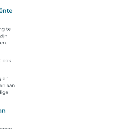
iënte
ng te
zijn
en.
t ook
g en
gen aan
dige
an
ermen.