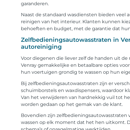
garanderen.
Naast de standaard wasdiensten bieden veel aut
reinigen van het interieur. Klanten kunnen kie
behoeften en budget, met de garantie dat hun
Zelfbedieningsautowasstraten in Ven
autoreiniging
Voor diegenen die liever zelf de handen uit d
Venray gemakkelijke en betaalbare opties voor a
hun voertuigen grondig te wassen op hun eig
Bij zelfbedieningsautowasstraten zijn er vers
schuimborstels en waxdispensers, waardoor kla
Van het verwijderen van hardnekkig vuil tot 
worden gedaan op het gemak van de klant.
Bovendien zijn zelfbedieningsautowasstraten
wassen op elk moment dat het hen uitkomt. D
schema’s of onregelmatige werktijden.