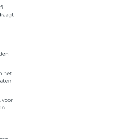
i,
draagt
eden
m het
laten
, voor
en