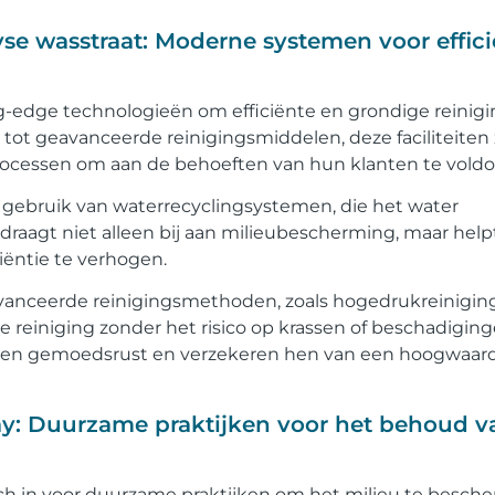
se wasstraat: Moderne systemen voor effic
g-edge technologieën om efficiënte en grondige reinigi
ot geavanceerde reinigingsmiddelen, deze faciliteiten 
rocessen om aan de behoeften van hun klanten te voldo
 gebruik van waterrecyclingsystemen, die het water
 draagt niet alleen bij aan milieubescherming, maar help
iëntie te verhogen.
vanceerde reinigingsmethoden, zoals hogedrukreinigin
e reiniging zonder het risico op krassen of beschadigin
nten gemoedsrust en verzekeren hen van een hoogwaar
ray: Duurzame praktijken voor het behoud v
zich in voor duurzame praktijken om het milieu te besch