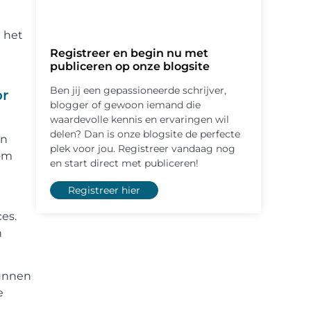
n het
Registreer en begin nu met
publiceren op onze blogsite
Ben jij een gepassioneerde schrijver,
or
blogger of gewoon iemand die
waardevolle kennis en ervaringen wil
delen? Dan is onze blogsite de perfecte
in
plek voor jou. Registreer vandaag nog
 om
en start direct met publiceren!
Registreer hier
es.
n
kunnen
e