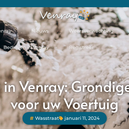
enray
Nieuws
Weersverwachting
Bedrijven in Venray
Registreer
 in Venray: Grondige
voor uw Voertuig
Wasstraat
januari 11, 2024