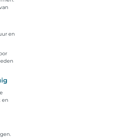
 van
uur en
oor
heden
uig
xe
t en
jgen.