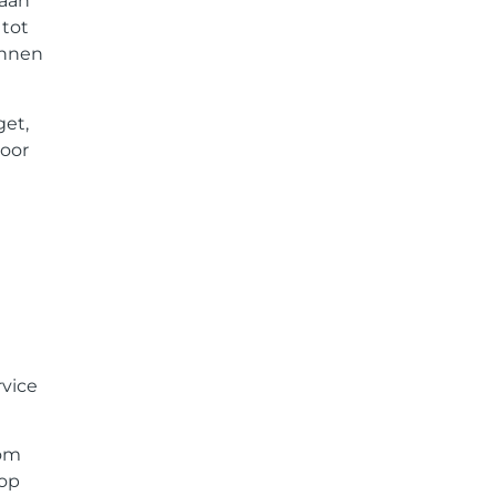
 aan
 tot
innen
get,
voor
rvice
 om
 op