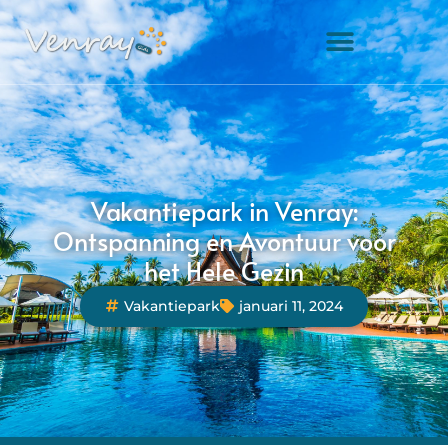
Vakantiepark in Venray:
Ontspanning en Avontuur voor
het Hele Gezin
Vakantiepark
januari 11, 2024