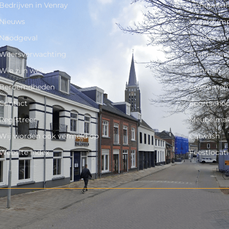
Bedrijven in Venray
Hondentr
Nieuws
Legerdum
Noodgeval
Lampenwin
Weersverwachting
Stoffenwin
Wie zijn we?
Tuinman
Beroemdheden
Zwemmen
Contact
Sportschoo
Registreer
Meubelma
Wij worden ook vermeld op
Carwash
Website index
Feestlocati