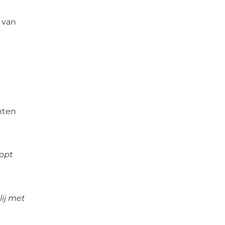
 van
nten
oopt
lij met