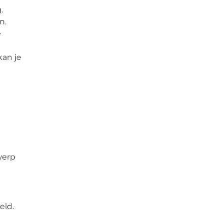
.
n.
e
kan je
werp
eld.