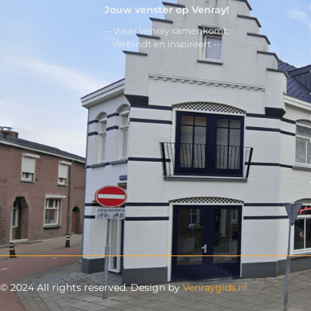
Jouw venster op Venray!
-- Waar Venray samenkomt,
verbindt en inspireert --
© 2024 All rights reserved. Design by
Venraygids.nl