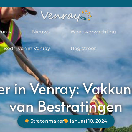
enray
Nieuws
Weersverwachting
Bedrijven in Venray
Registreer
r in Venray: Vakku
van Bestratingen
Stratenmaker
januari 10, 2024