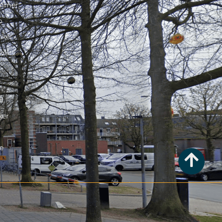
immer
p
kel
kel
l
ker
e