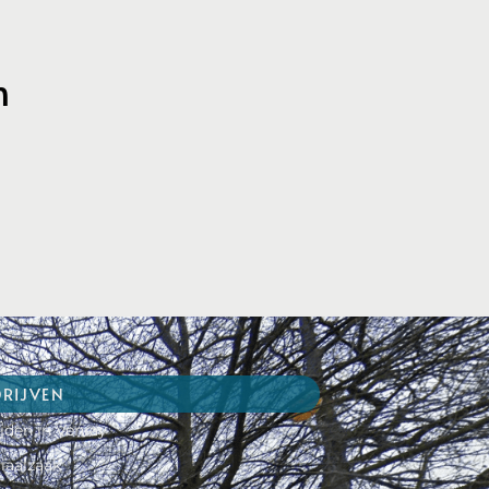
n
DRIJVEN
jden in Venray
iaalzaak