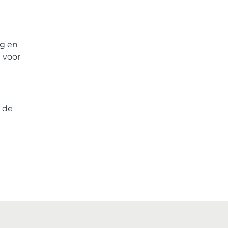
ng en
 voor
s de