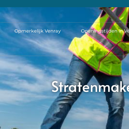
Opmerkelijk Venray
Openingstijden in V
Stratenmake