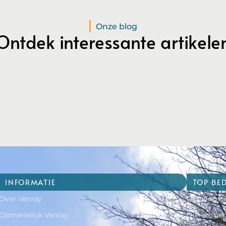
Onze blog
Ontdek interessante artikele
INFORMATIE
TOP BE
Over Venray
Openingsti
Opmerkelijk Venray
Dierenspec