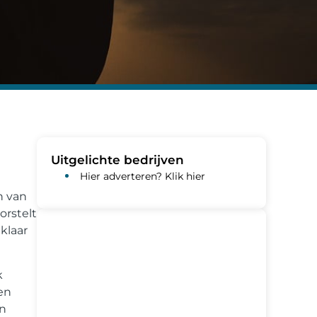
Uitgelichte bedrijven
Hier adverteren? Klik hier
n van
orstelt
klaar
k
en
en