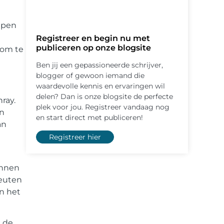
elpen
Registreer en begin nu met
publiceren op onze blogsite
 om te
Ben jij een gepassioneerde schrijver,
blogger of gewoon iemand die
waardevolle kennis en ervaringen wil
delen? Dan is onze blogsite de perfecte
ray.
plek voor jou. Registreer vandaag nog
en
en start direct met publiceren!
an
Registreer hier
unnen
peuten
en het
n de