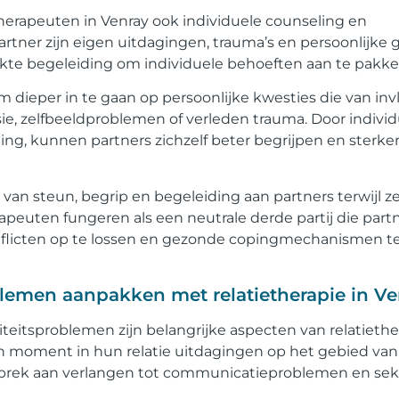
herapeuten in Venray ook individuele counseling en
rtner zijn eigen uitdagingen, trauma’s en persoonlijke g
e begeleiding om individuele behoeften aan te pakke
om dieper in te gaan op persoonlijke kwesties die van in
ssie, zelfbeeldproblemen of verleden trauma. Door indivi
ng, kunnen partners zichzelf beter begrijpen en sterke
van steun, begrip en begeleiding aan partners terwijl z
erapeuten fungeren als een neutrale derde partij die part
nflicten op te lossen en gezonde copingmechanismen t
blemen aanpakken met relatietherapie in V
teitsproblemen zijn belangrijke aspecten van relatiethe
en moment in hun relatie uitdagingen op het gebied van
 gebrek aan verlangen tot communicatieproblemen en se