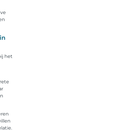
eve
ren
in
ij het
rete
ar
en
eren
illen
atie.