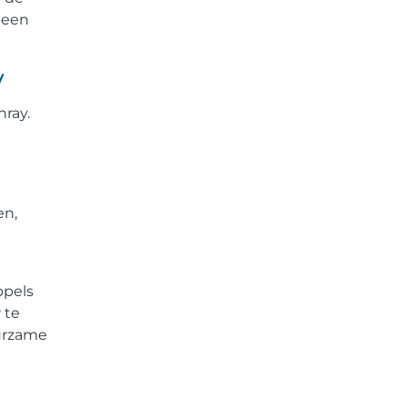
 een
y
nray.
en,
ppels
 te
urzame