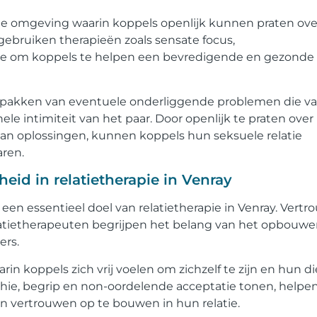
ige omgeving waarin koppels openlijk kunnen praten ov
gebruiken therapieën zoals sensate focus,
e om koppels te helpen een bevredigende en gezonde
anpakken van eventuele onderliggende problemen die v
le intimiteit van het paar. Door openlijk te praten over
n oplossingen, kunnen koppels hun seksuele relatie
ren.
eid in relatietherapie in Venray
 een essentieel doel van relatietherapie in Venray. Vert
elatietherapeuten begrijpen het belang van het opbouw
ers.
n koppels zich vrij voelen om zichzelf te zijn en hun d
ie, begrip en non-oordelende acceptatie tonen, helpe
n vertrouwen op te bouwen in hun relatie.