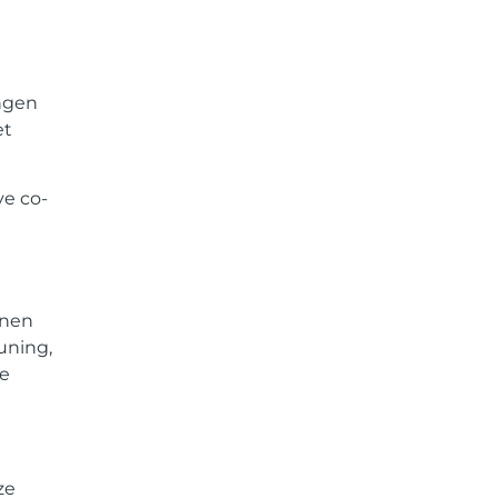
ngen
et
ve co-
nnen
uning,
we
ze