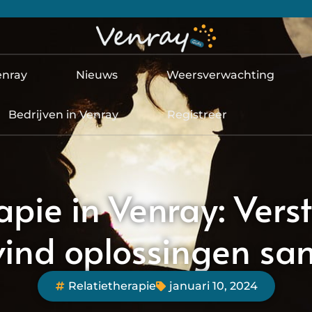
enray
Nieuws
Weersverwachting
Bedrijven in Venray
Registreer
apie in Venray: Vers
vind oplossingen sa
Relatietherapie
januari 10, 2024