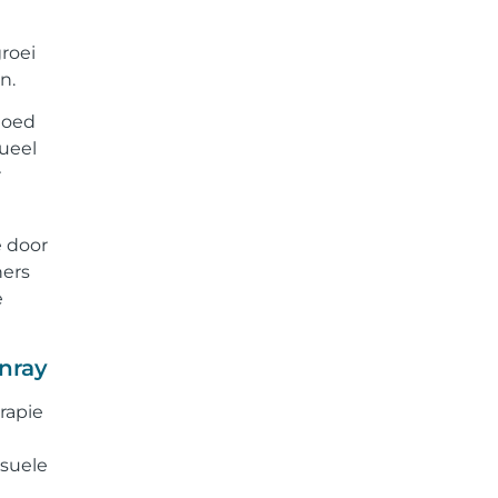
roei
n.
vloed
dueel
r
e door
ners
e
enray
rapie
ksuele