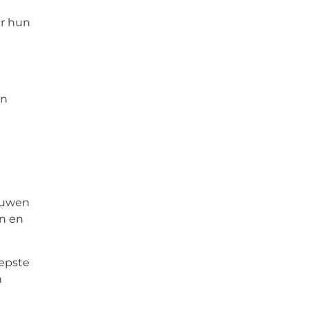
er hun
an
rouwen
en en
iepste
n