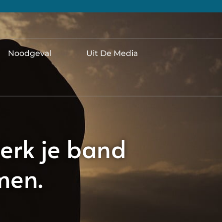
Noodgeval
Uit De Media
terk je band
men.