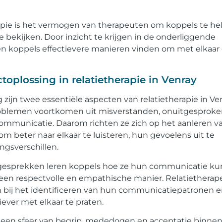
erapie is het vermogen van therapeuten om koppels te h
 bekijken. Door inzicht te krijgen in de onderliggende
n koppels effectievere manieren vinden om met elkaar
oplossing in relatietherapie in Venray
ijn twee essentiële aspecten van relatietherapie in Ven
problemen voortkomen uit misverstanden, onuitgesprok
ommunicatie. Daarom richten ze zich op het aanleren v
beter naar elkaar te luisteren, hun gevoelens uit te
gsverschillen.
n gesprekken leren koppels hoe ze hun communicatie k
een respectvolle en empathische manier. Relatiethera
en bij het identificeren van hun communicatiepatronen 
ever met elkaar te praten.
n een sfeer van begrip, mededogen en acceptatie binne