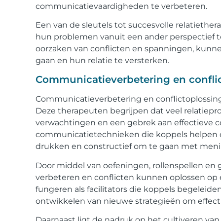
communicatievaardigheden te verbeteren.
Een van de sleutels tot succesvolle relatieth
hun problemen vanuit een ander perspectief te
oorzaken van conflicten en spanningen, kunne
gaan en hun relatie te versterken.
Communicatieverbetering en conflict
Communicatieverbetering en conflictoplossing z
Deze therapeuten begrijpen dat veel relatie
verwachtingen en een gebrek aan effectieve c
communicatietechnieken die koppels helpen om 
drukken en constructief om te gaan met menin
Door middel van oefeningen, rollenspellen e
verbeteren en conflicten kunnen oplossen op 
fungeren als facilitators die koppels begeleid
ontwikkelen van nieuwe strategieën om effecti
Daarnaast ligt de nadruk op het cultiveren va