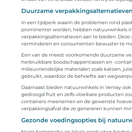
Duurzame verpakkingsalternatieven
In een tijdperk waarin de problemen rond plas
prominenter worden, hebben natuurwinkels 
verpakkingsalternatieven aan te bieden. Deze 
verminderen en consumenten bewuster te m
Een van de meest voorkomende duurzame verpak
herbruikbare boodschappentassen en -containe
milieuvriendelijke materialen zoals katoen, j
gebruikt, waardoor de behoefte aan wegwerp
Daarnaast bieden natuurwinkels in Venray ook 
gedroogd fruit en zelfs vloeibare producten zo
containers meenemen en de gewenste hoeveel
verpakkingsafval die ze genereren kunnen min
Gezonde voedingsopties bij natuurw
Naast biologische en lokale producten bieden