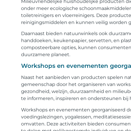
Milieuvriendelijke huishoudelijke producten di
onder meer ecologische schoonmaakmiddelen zoa
toiletreinigers en vloerreinigers. Deze producte
reinigingsmiddelen en kunnen veilig worden g
Daarnaast bieden natuurwinkels ook duurzame 
handdoeken, keukenpapier, servetten, en plast
composteerbare opties, kunnen consumenten 
duurzamere planeet.
Workshops en evenementen georgani
Naast het aanbieden van producten spelen natu
gemeenschap door het organiseren van works
gezondheid, welzijn, duurzaamheid en milie
te informeren, inspireren en ondersteunen bi
Workshops en evenementen georganiseerd do
voedingslezingen, yogalessen, meditatiesessi
omvatten. Deze activiteiten bieden consumen
te delen met gelijkgestemde individuen en d