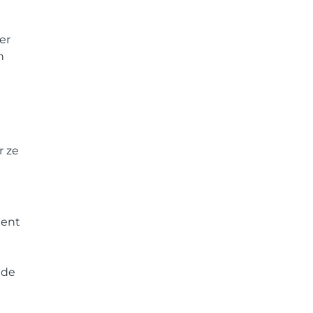
er
n
r ze
ment
 de