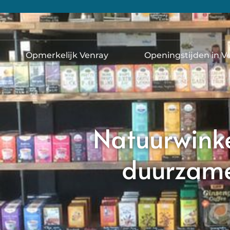
Opmerkelijk Venray
Openingstijden in V
Natuurwinke
duurzame