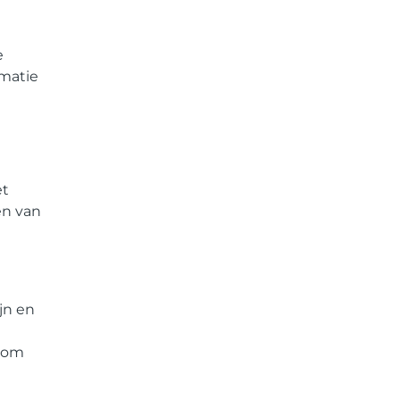
e
rmatie
et
en van
jn en
n om