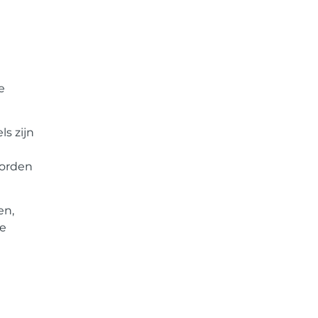
e
s zijn
worden
en,
re