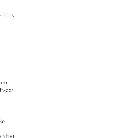
ucten,
ken
f voor
jke
en het