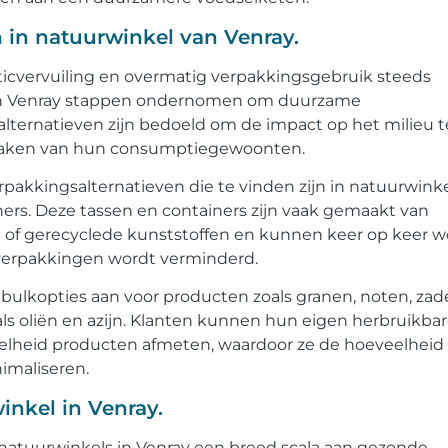
 in natuurwinkel van Venray.
ticvervuiling en overmatig verpakkingsgebruik steeds
in Venray stappen ondernomen om duurzame
alternatieven zijn bedoeld om de impact op het milieu t
aken van hun consumptiegewoonten.
kingsalternatieven die te vinden zijn in natuurwinkel
rs. Deze tassen en containers zijn vaak gemaakt van
ute of gerecyclede kunststoffen en kunnen keer op keer 
verpakkingen wordt verminderd.
bulkopties aan voor producten zoals granen, noten, zad
als oliën en azijn. Klanten kunnen hun eigen herbruikba
heid producten afmeten, waardoor ze de hoeveelheid
imaliseren.
inkel in Venray.
 natuurwinkels in Venray een breed scala aan gezonde