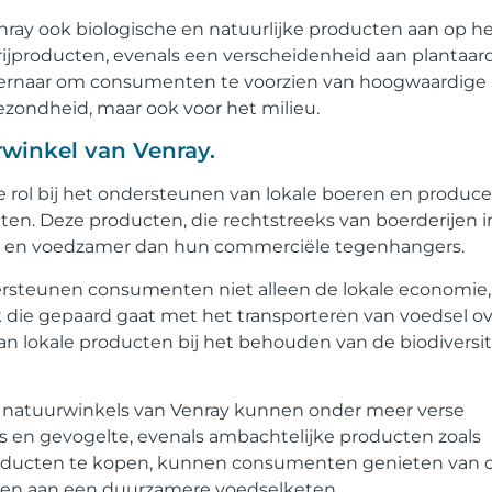
nray ook biologische en natuurlijke producten aan op h
rijproducten, evenals een verscheidenheid aan plantaar
n ernaar om consumenten te voorzien van hoogwaardige
ezondheid, maar ook voor het milieu.
rwinkel van Venray.
e rol bij het ondersteunen van lokale boeren en produc
ten. Deze producten, die rechtstreeks van boerderijen i
er en voedzamer dan hun commerciële tegenhangers.
ersteunen consumenten niet alleen de lokale economie
 die gepaard gaat met het transporteren van voedsel o
n lokale producten bij het behouden van de biodiversit
in natuurwinkels van Venray kunnen onder meer verse
ees en gevogelte, evenals ambachtelijke producten zoals
roducten te kopen, kunnen consumenten genieten van 
ragen aan een duurzamere voedselketen.