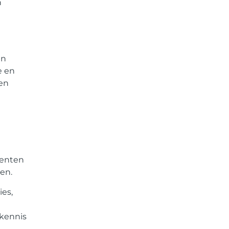
n
en
e en
en
menten
en.
es,
 kennis