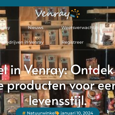
enray
Nieuws
Weersverwachting
Bedrijven in Venray
Registreer
l in Venray: Ontde
 producten voor ee
levensstijl.
Natuurwinkel
januari 10, 2024