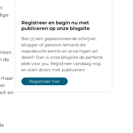
et
dige
Registreer en begin nu met
publiceren op onze blogsite
Ben jij een gepassioneerde schrijver,
blogger of gewoon iemand die
waardevolle kennis en ervaringen wil
enten
delen? Dan is onze blogsite de perfecte
n de
plek voor jou. Registreer vandaag nog
en start direct met publiceren!
, maar
Registreer hier
ver
eit en
de