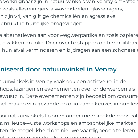
e verkrijgbaar zijn in natuurwinkels van Venray omvatte
ls allesreinigers, afwasmiddelen, glasreinigers,
n zijn vrij van giftige chemicaliën en agressieve
ebruikt in huiselijke omgevingen.
alternatieven aan voor wegwerpartikelen zoals papier
ic zakken en folie. Door over te stappen op herbruikbar
hun afval verminderen en bijdragen aan een schonere 
seerd door natuurwinkel in Venray.
urwinkels in Venray vaak ook een actieve rol in de
hops, lezingen en evenementen over onderwerpen als
ubewustzijn. Deze evenementen zijn bedoeld om consu
j het maken van gezonde en duurzame keuzes in hun lev
or natuurwinkels kunnen onder meer kookdemonstrati
es, milieubewuste workshops en ambachtelijke markten
ten de mogelijkheid om nieuwe vaardigheden te leren,
eel te nemen aan de lokale gemeenschap.