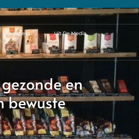
Noodgeval
Uit De Media
k gezonde en
n bewuste