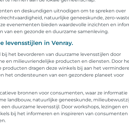
enten en deskundigen uitnodigen om te spreken over
lrechtvaardigheid, natuurlijke geneeskunde, zero-wast
eze evenementen bieden waardevolle inzichten en info
en van een gezonde en duurzame samenleving.
 levensstijlen in Venray.
l bij het bevorderen van duurzame levensstijlen door
e en milieuvriendelijke producten en diensten. Door h
e producten dragen deze winkels bij aan het verminder
en het ondersteunen van een gezondere planeet voor
catieve bronnen voor consumenten, waar ze informatie
e landbouw, natuurlijke geneeskunde, milieubewustzi
en duurzame levensstijl. Door workshops, lezingen en
kels bij het informeren en inspireren van consumente
en.