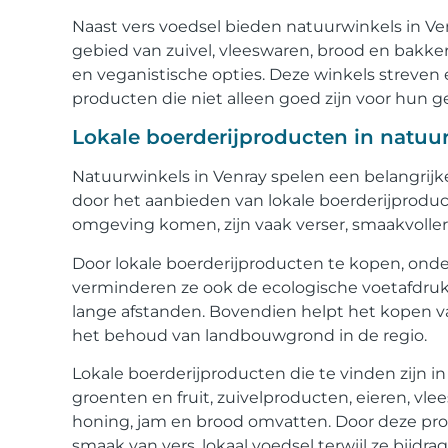
Naast vers voedsel bieden natuurwinkels in Ve
gebied van zuivel, vleeswaren, brood en bakke
en veganistische opties. Deze winkels streve
producten die niet alleen goed zijn voor hun g
Lokale boerderijproducten in natuu
Natuurwinkels in Venray spelen een belangrijk
door het aanbieden van lokale boerderijproduc
omgeving komen, zijn vaak verser, smaakvoll
Door lokale boerderijproducten te kopen, ond
verminderen ze ook de ecologische voetafdruk
lange afstanden. Bovendien helpt het kopen va
het behoud van landbouwgrond in de regio.
Lokale boerderijproducten die te vinden zijn 
groenten en fruit, zuivelproducten, eieren, vl
honing, jam en brood omvatten. Door deze p
smaak van vers, lokaal voedsel terwijl ze bijd