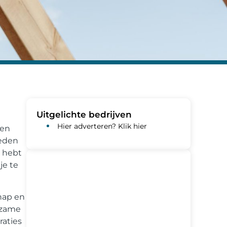
Uitgelichte bedrijven
Hier adverteren? Klik hier
een
heden
n hebt
je te
hap en
rzame
raties