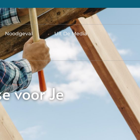
Noodgeval
Uit De Media
se voor Je