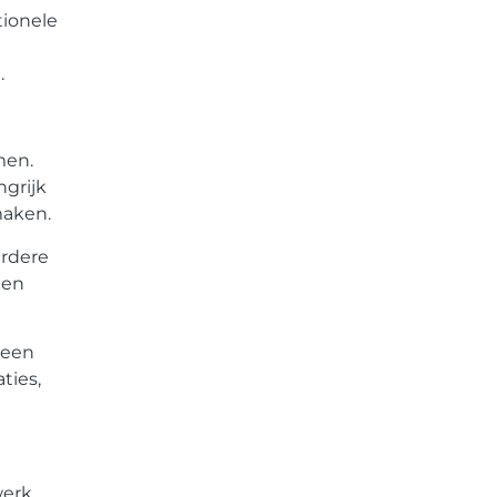
tionele
.
men.
grijk
maken.
erdere
 en
 een
ties,
werk