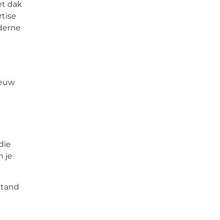
et dak
tise
oderne
ieuw
die
 je
stand