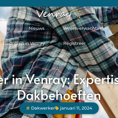
enray
Nieuws
Weersverwachting
Bedrijven in Venray
Registreer
 in Venray: Experti
Dakbehoeften
Dakwerker
januari 11, 2024