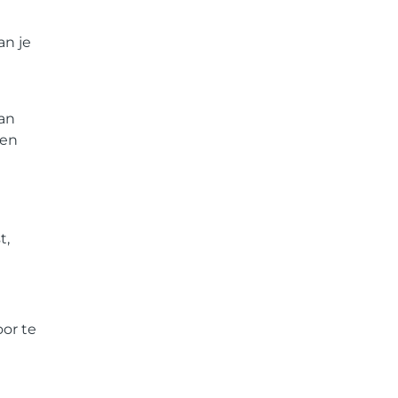
an je
van
oen
t,
or te