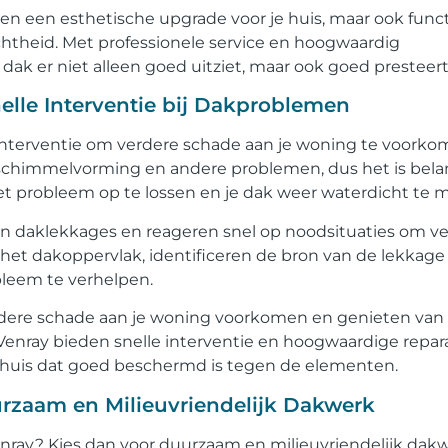
en een esthetische upgrade voor je huis, maar ook func
chtheid. Met professionele service en hoogwaardig
ak er niet alleen goed uitziet, maar ook goed presteert
elle Interventie bij Dakproblemen
 interventie om verdere schade aan je woning te voorko
schimmelvorming en andere problemen, dus het is belan
et probleem op te lossen en je dak weer waterdicht te 
an daklekkages en reageren snel op noodsituaties om v
het dakoppervlak, identificeren de bron van de lekkage
leem te verhelpen.
erdere schade aan je woning voorkomen en genieten van
Venray bieden snelle interventie en hoogwaardige repara
huis dat goed beschermd is tegen de elementen.
rzaam en Milieuvriendelijk Dakwerk
nray? Kies dan voor duurzaam en milieuvriendelijk dak