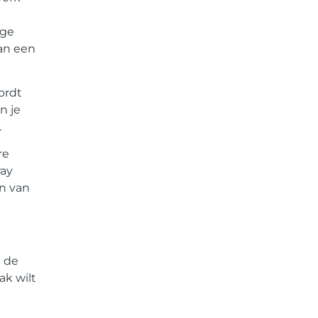
age
van een
ordt
n je
.
re
ray
en van
n de
ak wilt