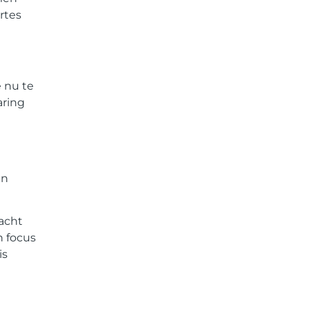
rtes
e nu te
aring
en
acht
n focus
is