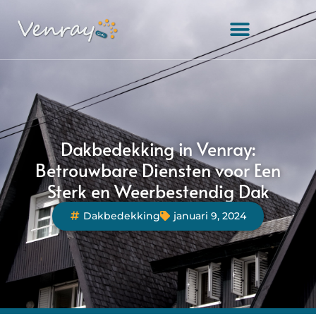
Dakbedekking in Venray:
Betrouwbare Diensten voor Een
Sterk en Weerbestendig Dak
Dakbedekking
januari 9, 2024