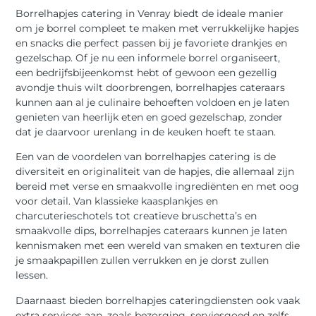
Borrelhapjes catering in Venray biedt de ideale manier
om je borrel compleet te maken met verrukkelijke hapjes
en snacks die perfect passen bij je favoriete drankjes en
gezelschap. Of je nu een informele borrel organiseert,
een bedrijfsbijeenkomst hebt of gewoon een gezellig
avondje thuis wilt doorbrengen, borrelhapjes cateraars
kunnen aan al je culinaire behoeften voldoen en je laten
genieten van heerlijk eten en goed gezelschap, zonder
dat je daarvoor urenlang in de keuken hoeft te staan.
Een van de voordelen van borrelhapjes catering is de
diversiteit en originaliteit van de hapjes, die allemaal zijn
bereid met verse en smaakvolle ingrediënten en met oog
voor detail. Van klassieke kaasplankjes en
charcuterieschotels tot creatieve bruschetta’s en
smaakvolle dips, borrelhapjes cateraars kunnen je laten
kennismaken met een wereld van smaken en texturen die
je smaakpapillen zullen verrukken en je dorst zullen
lessen.
Daarnaast bieden borrelhapjes cateringdiensten ook vaak
extra services aan, zoals bezorging, serviesgoed en zelfs