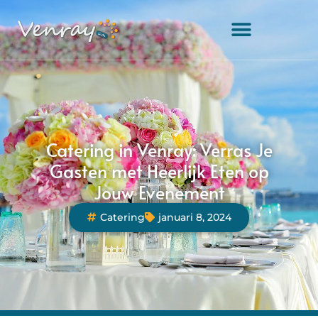
Catering in Venray: Verras Je
Gasten met Heerlijk Eten op
Jouw Evenement
Catering
januari 8, 2024