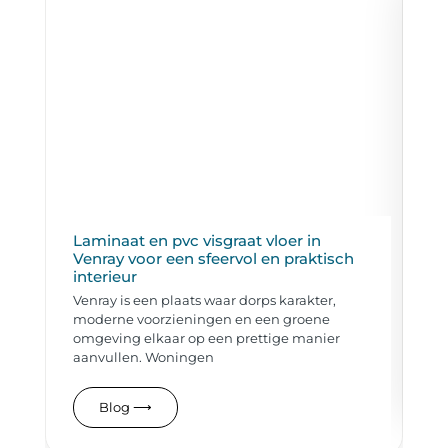
Laminaat en pvc visgraat vloer in
De
Venray voor een sfeervol en praktisch
Ve
interieur
nu
Venray is een plaats waar dorps karakter,
be
moderne voorzieningen en een groene
or
omgeving elkaar op een prettige manier
aanvullen. Woningen
Blog
⟶