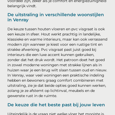
voordeel zijn, zeker als je comfort en energiezuinigheid
belangrijk vindt.
De uitstraling in verschillende woonstijlen
in Venray
De keuze tussen houten vloeren en pvc visgraat is ook
een keuze in sfeer. Hout werkt prachtig in landelijke,
klassieke en warme interieurs, maar kan ook verrassend
modern zijn wanneer je kiest voor een rustige tint en
strakke afwerking. Pvc visgraat past juist goed bij
interieurs die een luxe accent kunnen gebruiken,
zonder dat het druk wordt. Het patroon doet het goed
in zowel moderne woningen met strakke lijnen als in
huizen waar je een brug wilt slaan tussen oud en nieuw.
In Venray, waar veel woningen een praktische indeling
hebben en bewoners graag comfort combineren met
uitstraling, zie je dat beide opties goed kunnen werken,
zolang je ze afstemt op lichtinval, meubels en de
gewenste rust in de ruimte.
De keuze die het beste past bij jouw leven
Uiteindelijk is de vraag niet welke vloer het mooiste is,