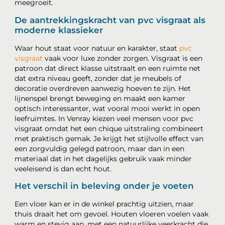
meegroeit.
De aantrekkingskracht van pvc visgraat als
moderne klassieker
Waar hout staat voor natuur en karakter, staat
pvc
visgraat
vaak voor luxe zonder zorgen. Visgraat is een
patroon dat direct klasse uitstraalt en een ruimte net
dat extra niveau geeft, zonder dat je meubels of
decoratie overdreven aanwezig hoeven te zijn. Het
lijnenspel brengt beweging en maakt een kamer
optisch interessanter, wat vooral mooi werkt in open
leefruimtes. In Venray kiezen veel mensen voor pvc
visgraat omdat het een chique uitstraling combineert
met praktisch gemak. Je krijgt het stijlvolle effect van
een zorgvuldig gelegd patroon, maar dan in een
materiaal dat in het dagelijks gebruik vaak minder
veeleisend is dan echt hout.
Het verschil in beleving onder je voeten
Een vloer kan er in de winkel prachtig uitzien, maar
thuis draait het om gevoel. Houten vloeren voelen vaak
warm en stevig aan, met een natuurlijke veerkracht die