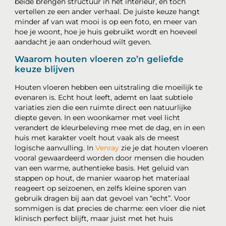
beide brengen structuur in het interieur, en toch
vertellen ze een ander verhaal. De juiste keuze hangt
minder af van wat mooi is op een foto, en meer van
hoe je woont, hoe je huis gebruikt wordt en hoeveel
aandacht je aan onderhoud wilt geven.
Waarom houten vloeren zo’n geliefde
keuze blijven
Houten vloeren hebben een uitstraling die moeilijk te
evenaren is. Echt hout leeft, ademt en laat subtiele
variaties zien die een ruimte direct een natuurlijke
diepte geven. In een woonkamer met veel licht
verandert de kleurbeleving mee met de dag, en in een
huis met karakter voelt hout vaak als de meest
logische aanvulling. In
Venray
zie je dat houten vloeren
vooral gewaardeerd worden door mensen die houden
van een warme, authentieke basis. Het geluid van
stappen op hout, de manier waarop het materiaal
reageert op seizoenen, en zelfs kleine sporen van
gebruik dragen bij aan dat gevoel van “echt”. Voor
sommigen is dat precies de charme: een vloer die niet
klinisch perfect blijft, maar juist met het huis