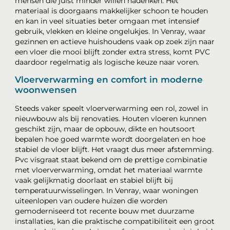
mensen die juist minder willen nadenken. Het
materiaal is doorgaans makkelijker schoon te houden
en kan in veel situaties beter omgaan met intensief
gebruik, vlekken en kleine ongelukjes. In Venray, waar
gezinnen en actieve huishoudens vaak op zoek zijn naar
een vloer die mooi blijft zonder extra stress, komt PVC
daardoor regelmatig als logische keuze naar voren.
Vloerverwarming en comfort in moderne
woonwensen
Steeds vaker speelt vloerverwarming een rol, zowel in
nieuwbouw als bij renovaties. Houten vloeren kunnen
geschikt zijn, maar de opbouw, dikte en houtsoort
bepalen hoe goed warmte wordt doorgelaten en hoe
stabiel de vloer blijft. Het vraagt dus meer afstemming.
Pvc visgraat staat bekend om de prettige combinatie
met vloerverwarming, omdat het materiaal warmte
vaak gelijkmatig doorlaat en stabiel blijft bij
temperatuurwisselingen. In Venray, waar woningen
uiteenlopen van oudere huizen die worden
gemoderniseerd tot recente bouw met duurzame
installaties, kan die praktische compatibiliteit een groot