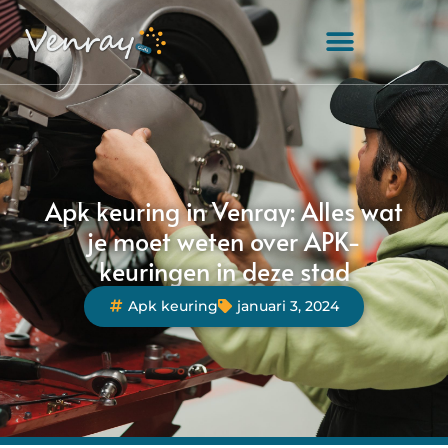
Apk keuring in Venray: Alles wat
je moet weten over APK-
keuringen in deze stad
Apk keuring
januari 3, 2024